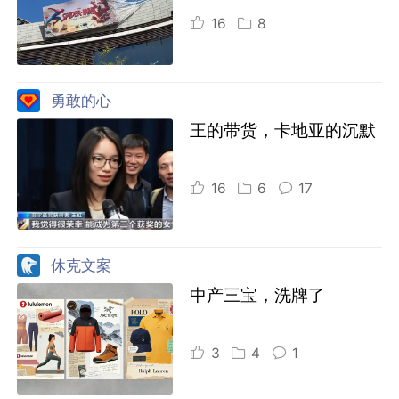
16
8
勇敢的心
王的带货，卡地亚的沉默
16
6
17
休克文案
中产三宝，洗牌了
3
4
1