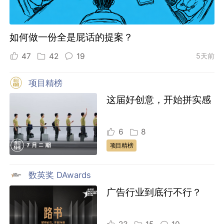
如何做一份全是屁话的提案？
47
42
19
5天前
项目精榜
这届好创意，开始拼实感
6
8
项目精榜
数英奖 DAwards
广告行业到底行不行？