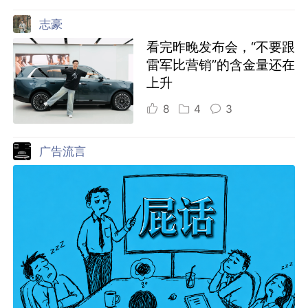
志豪
看完昨晚发布会，“不要跟
雷军比营销”的含金量还在
上升
8
4
3
广告流言