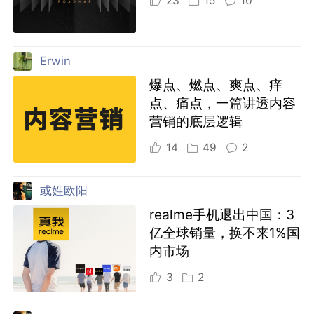
23
15
10
Erwin
爆点、燃点、爽点、痒
点、痛点，一篇讲透内容
营销的底层逻辑
14
49
2
或姓欧阳
realme手机退出中国：3
亿全球销量，换不来1%国
内市场
3
2