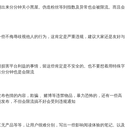
测出来分分钟关小黑屋。伪造粉丝等到指数及异常也会被限流。而且会
一些不侮辱歧视他人的行为，这肯定是严重违规，建议大家还是友好与
很损害平台利益的事情，留这些肯定是不安全的。也不要想着用特殊字
来分分钟也是会限流
布色情的内容，欺骗 、赌博等违禁物品，暴力恐怖的，还有一些高
能发布，不但会限流搞不好会受到违规通知
三无产品等等，让用户很难分别，写出一些影响阅读体验的笔记。以及