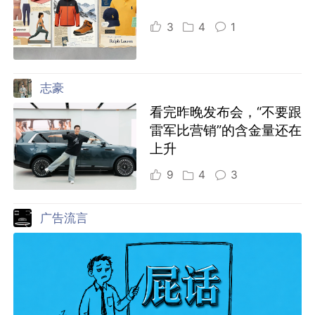
3
4
1
志豪
看完昨晚发布会，“不要跟
雷军比营销”的含金量还在
上升
9
4
3
广告流言