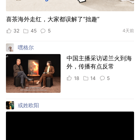
喜茶海外走红，大家都误解了“拙趣”
32
45
5
4天前
嘿格尔
中国主播采访诺兰火到海
外，传播有点反常
18
14
5
或姓欧阳