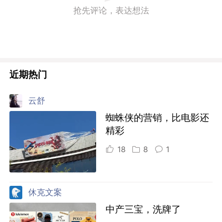
抢先评论，表达想法
近期热门
云舒
蜘蛛侠的营销，比电影还
精彩
18
8
1
休克文案
中产三宝，洗牌了