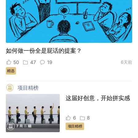
如何做一份全是屁话的提案？
50
47
19
6天前
精选
项目精榜
这届好创意，开始拼实感
6
8
项目精榜