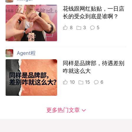
花钱跟网红贴贴，一日店
长的受众到底是谁啊？
8
3
5
Agent程
同样是品牌部，待遇差别
咋就这么大
10
15
6
更多热门文章