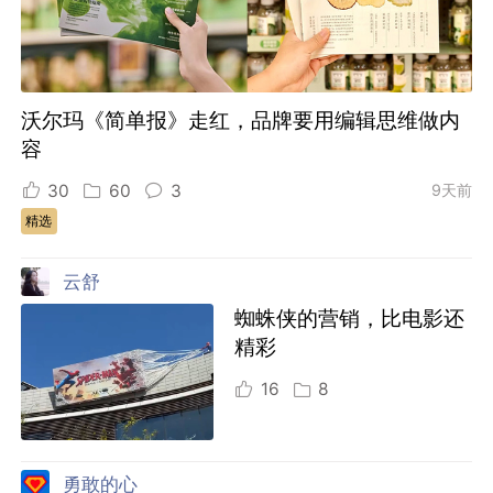
沃尔玛《简单报》走红，品牌要用编辑思维做内
容
30
60
3
9天前
精选
云舒
蜘蛛侠的营销，比电影还
精彩
16
8
勇敢的心