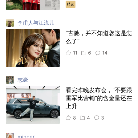
精选
李甫人与江流儿
“古驰，并不知道您这是怎
么了”
11
6
14
志豪
看完昨晚发布会，“不要跟
雷军比营销”的含金量还在
上升
8
4
3
minger