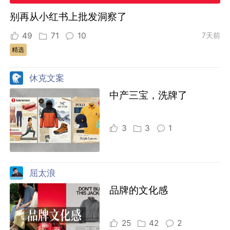
别再从小红书上批发洞察了
49
71
10
7天前
精选
休克文案
中产三宝，洗牌了
3
3
1
屈太浪
品牌的文化感
25
42
2