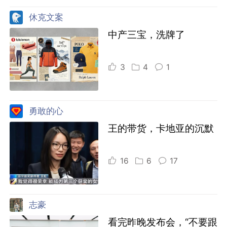
休克文案
中产三宝，洗牌了
3
4
1
勇敢的心
王的带货，卡地亚的沉默
16
6
17
志豪
看完昨晚发布会，“不要跟