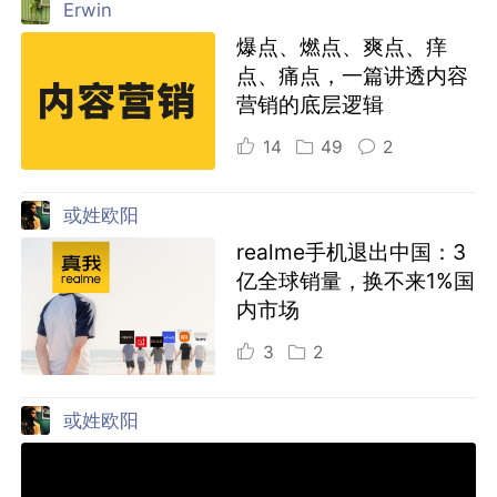
Erwin
爆点、燃点、爽点、痒
点、痛点，一篇讲透内容
营销的底层逻辑
14
49
2
或姓欧阳
realme手机退出中国：3
亿全球销量，换不来1%国
内市场
3
2
或姓欧阳