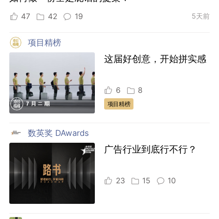
47
42
19
5天前
项目精榜
这届好创意，开始拼实感
6
8
项目精榜
数英奖 DAwards
广告行业到底行不行？
23
15
10