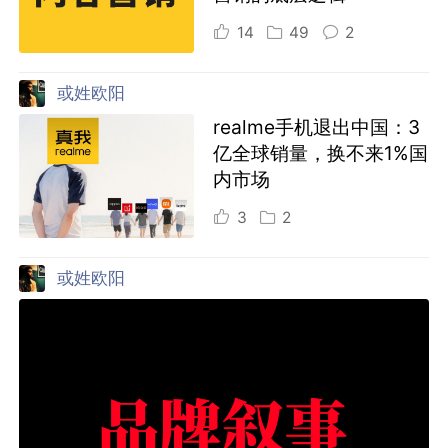
14
49
2
或姓欧阳
realme手机退出中国：3
亿全球销量，换不来1%国
内市场
3
2
或姓欧阳