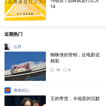
与创意 | 品牌就是打比方
14
近期热门
云舒
蜘蛛侠的营销，比电影还
精彩
16
8
勇敢的心
王的带货，卡地亚的沉默