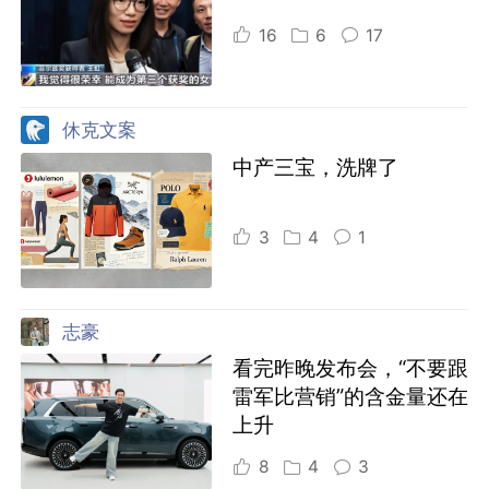
16
6
17
休克文案
中产三宝，洗牌了
3
4
1
志豪
看完昨晚发布会，“不要跟
雷军比营销”的含金量还在
上升
8
4
3