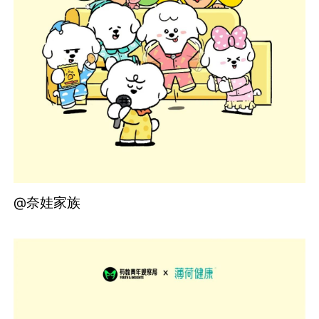
@奈娃家族