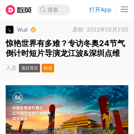
打开App
搜索
原创
2022年02月21日
Wull
惊艳世界有多难？专访冬奥24节气
倒计时短片导演龙江波&深圳点维
入选
项目背后
精选