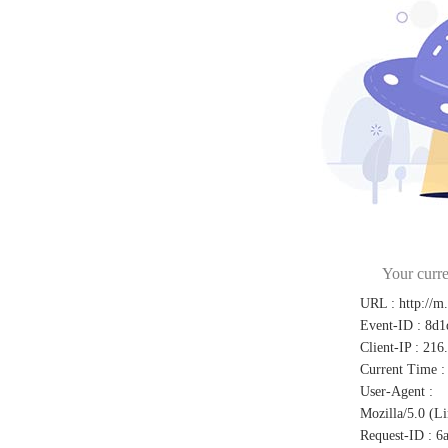
Your curre
URL
:
http://m
Event-ID
:
8d1
Client-IP
:
216
Current Time
:
User-Agent
:
Mozilla/5.0 (L
Request-ID
:
6