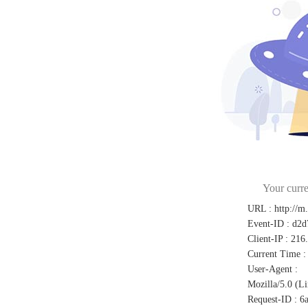
Your curre
URL
:
http://m
Event-ID
:
d2d
Client-IP
:
216.
Current Time
:
User-Agent
:
Mozilla/5.0 (L
Request-ID
:
6