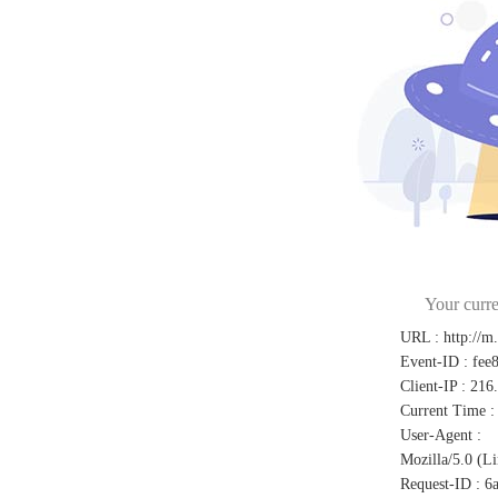
Your curre
URL
:
http://m
Event-ID
:
fee
Client-IP
:
216
Current Time
:
User-Agent
:
Mozilla/5.0 (L
Request-ID
:
6