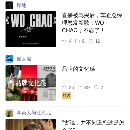
席地
直播被骂哭后，车企总经
理怒发新歌：WO
CHAO，不忍了！
4
6
12
屈太浪
品牌的文化感
25
39
2
精选
李甫人与江流儿
“古驰，并不知道您这是怎
么了”