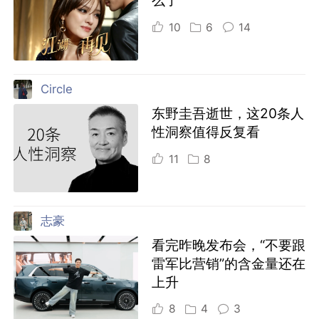
10
6
14
Circle
东野圭吾逝世，这20条人
性洞察值得反复看
11
8
志豪
看完昨晚发布会，“不要跟
雷军比营销”的含金量还在
上升
8
4
3