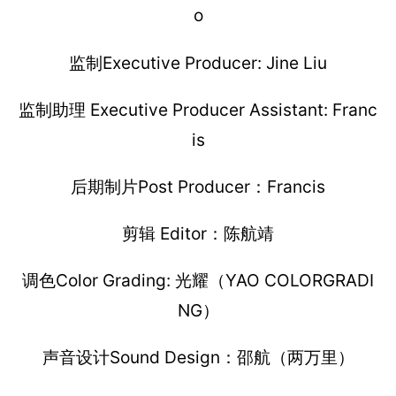
o
监制Executive Producer: Jine Liu
监制助理 Executive Producer Assistant: Franc
is
后期制片Post Producer：Francis
剪辑 Editor：陈航靖
调色Color Grading: 光耀（YAO COLORGRADI
NG）
声音设计Sound Design：邵航（两万里）