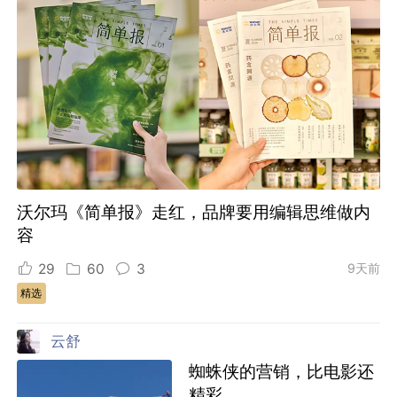
沃尔玛《简单报》走红，品牌要用编辑思维做内
容
29
60
3
9天前
精选
云舒
蜘蛛侠的营销，比电影还
精彩