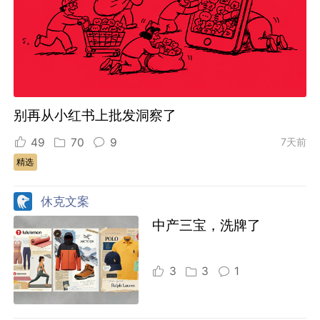
别再从小红书上批发洞察了
49
70
9
7天前
精选
休克文案
中产三宝，洗牌了
3
3
1