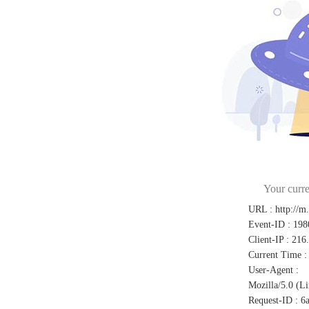
Your curre
URL
:
http://m
Event-ID
:
198
Client-IP
:
216
Current Time
:
User-Agent
:
Mozilla/5.0 (L
Request-ID
:
6