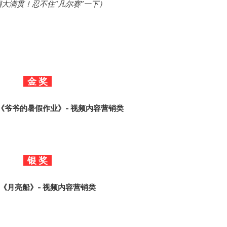
大满贯！忍不住“凡尔赛”一下）
金 奖
《爷爷的暑假作业》
- 视频
内容营销类
银 奖
-《月亮船》- 视频内容营销类