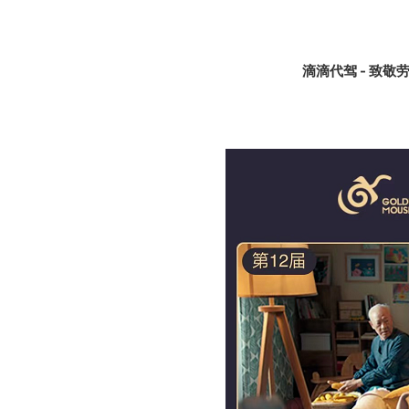
滴滴代驾 - 致