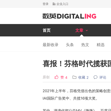
登录
企业入口
首页
文章
最新收录
头条
热文
精选
喜报！芬格时代揽获国
原创
赞
收藏
评论
4
2
2021年上半年，芬格凭借出色的策略创
IAI国际广告奖中、共揽16项大奖。
其中，滴滴代驾公益MV《微微》、百度