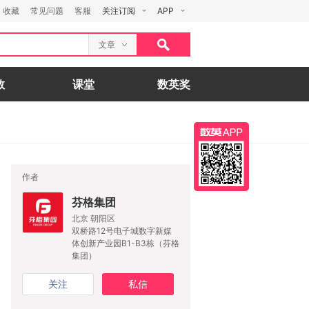
收藏
常见问题
客服
关注订阅
APP
文章
数
课堂
数英奖
作者
芬格集团
北京 朝阳区
双桥路12号电子城数字新媒
体创新产业园B1-B3栋（芬格
集团）
关注
私信