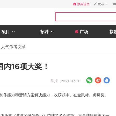
数英首页
发布
项目
招聘
广场
指
人气作者文章
内16项大奖！
举报
2021-07-01
意制作能力和营销方案解决能力，收获颇丰。在金鼠标、虎啸奖、
品牌故事《爷爷的暑假作业》荣获了多次奖项，更是获得评审团一