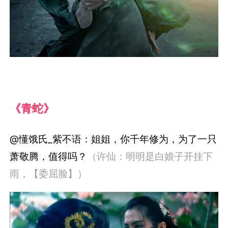
《青蛇》
@懂饿氏_紫不语：姐姐，你千年修为，为了一只
萧敬腾，值得吗？
（许仙：明明是白娘子开挂下
雨，【委屈脸】）