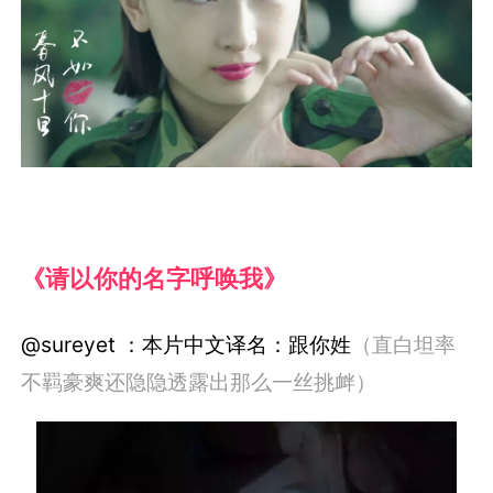
《请以你的名字呼唤我》
@sureyet ：本片中文译名：跟你姓
（直白坦率
不羁豪爽还隐隐透露出那么一丝挑衅）