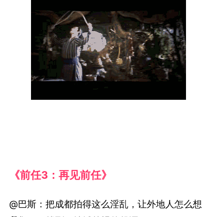
《前任3：再见前任》
@巴斯：把成都拍得这么淫乱，让外地人怎么想