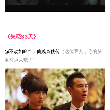
《失恋33天》
@不动如峰™ ：仙贱奇侠传
（这位豆友，你的脑
洞有点大哦！）