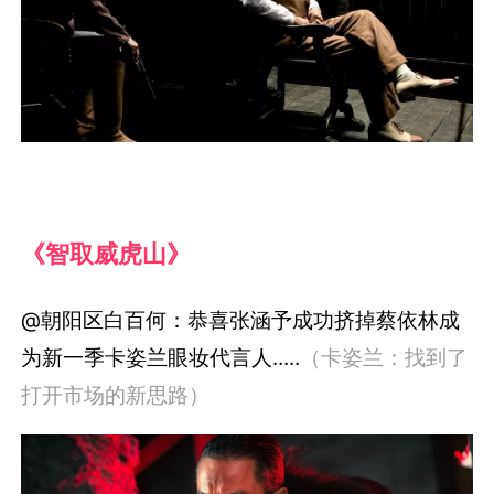
《智取威虎山》
@朝阳区白百何：恭喜张涵予成功挤掉蔡依林成
为新一季卡姿兰眼妆代言人.....
（卡姿兰：找到了
打开市场的新思路）