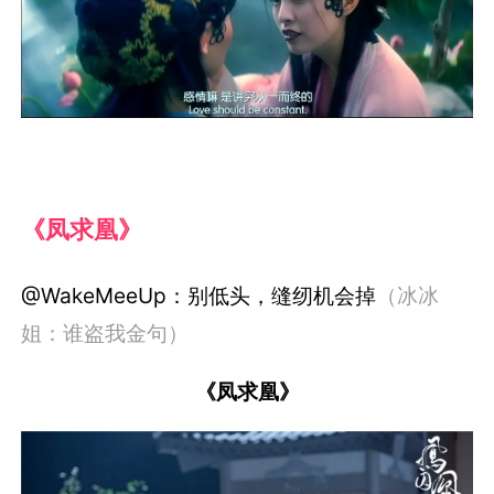
《凤求凰》
@WakeMeeUp：别低头，缝纫机会掉
（冰冰
姐：谁盗我金句）
《凤求凰》