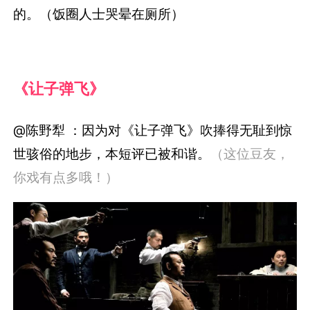
的。（饭圈人士哭晕在厕所）
《让子弹飞》
@陈野犁 ：因为对《让子弹飞》吹捧得无耻到惊
世骇俗的地步，本短评已被和谐。
（这位豆友，
你戏有点多哦！）