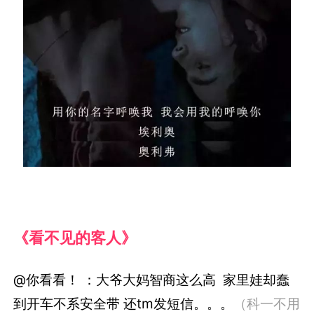
《看不见的客人》
@你看看！ ：大爷大妈智商这么高 家里娃却蠢
到开车不系安全带 还tm发短信。。。
（科一不用