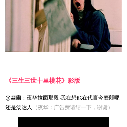
《三生三世十里桃花》影版
@幽幽：夜华拉面那段 我在想他在代言今麦郎呢
还是汤达人
（夜华：广告费请结一下，谢谢）