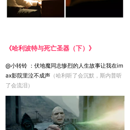
《哈利波特与死亡圣器（下）》
@小转铃 ：伏地魔同志惨烈的人生故事让我在im
ax影院里泣不成声
（哈利听了会沉默，斯内普听
了会流泪）