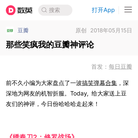
打开App
搜索
豆瓣
原创
2018年05月15日
那些笑疯我的豆瓣神评论
首发：
每日豆瓣
前不久小编为大家盘点了一波
搞笑弹幕合集
，
深
深地为网友的机智折服。Today, 给大家送上豆
友们的神评，今日份哈哈哈走起来！
《绣春刀2：修罗战场》