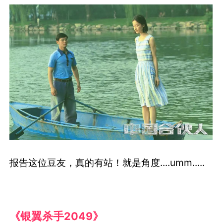
报告这位豆友，真的有站！就是角度....umm.....
《银翼杀手2049》