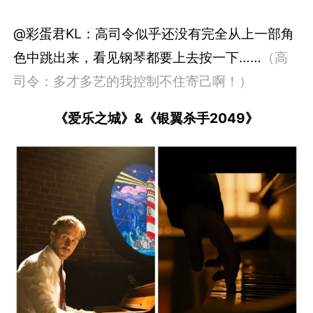
@彩蛋君KL：高司令似乎还没有完全从上一部角
色中跳出来，看见钢琴都要上去按一下……
（高
司令：多才多艺的我控制不住寄己啊！）
《爱乐之城》&《银翼杀手2049》