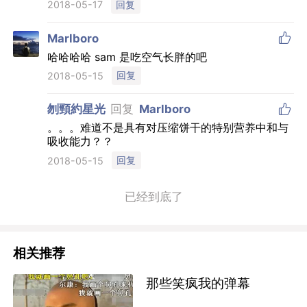

期待你的表演
回复
2018-05-16

子非鱼
回复
大雨
滚犊子，哪哪儿都有你，啊烦啊
回复
2018-05-17

Marlboro
哈哈哈哈 sam 是吃空气长胖的吧
回复
2018-05-15

刎頸約星光
回复
Marlboro
。。。难道不是具有对压缩饼干的特别营养中和与
吸收能力？？
回复
2018-05-15
已经到底了