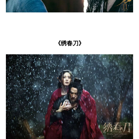
《绣春刀》