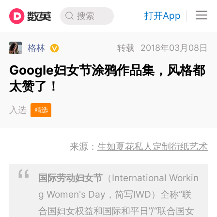
打开App
搜索
格林
转载
2018年03月08日
Google妇女节涂鸦作品集，风格都
太赞了！
入选
精选
来源：
生如夏花私人定制衍纸艺术
国际劳动妇女节
（International Workin
g Women's Day，简写IWD）全称“联
合国妇女权益和国际和平日”/“联合国女