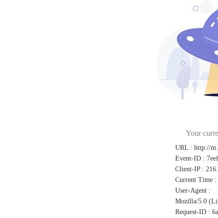
Your curre
URL
:
http://m
Event-ID
:
7ee
Client-IP
:
216
Current Time
:
User-Agent
:
Mozilla/5.0 (L
Request-ID
:
6