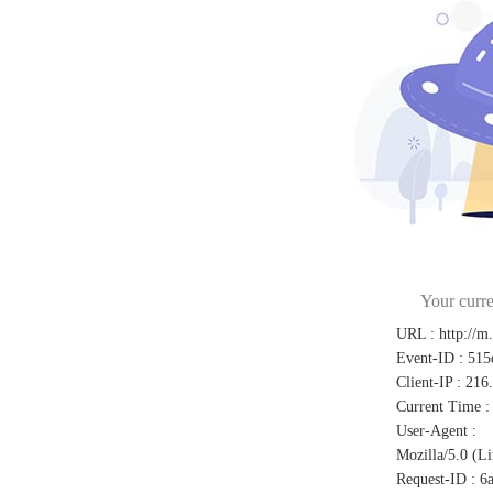
Your curre
URL
:
http://m
Event-ID
:
515
Client-IP
:
216
Current Time
:
User-Agent
:
Mozilla/5.0 (L
Request-ID
:
6