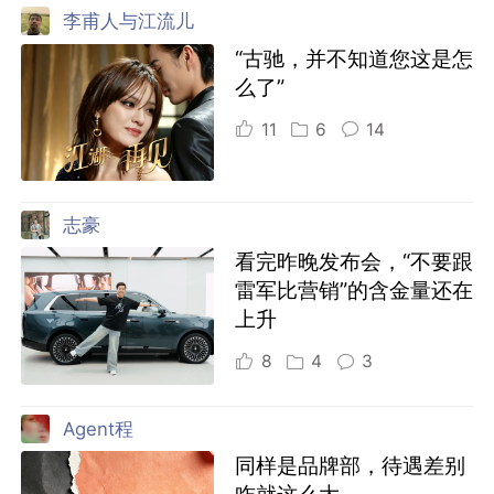
李甫人与江流儿
“古驰，并不知道您这是怎
么了”
11
6
14
志豪
看完昨晚发布会，“不要跟
雷军比营销”的含金量还在
上升
8
4
3
Agent程
同样是品牌部，待遇差别