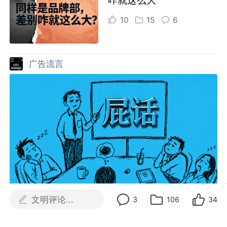
咋就这么大
10
15
6
广告流言
文明评论...
3
106
34
如何做一份全是屁话的提案？