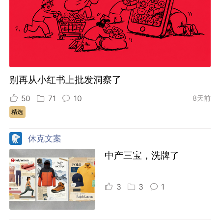
别再从小红书上批发洞察了
50
71
10
8天前
精选
休克文案
中产三宝，洗牌了
3
3
1