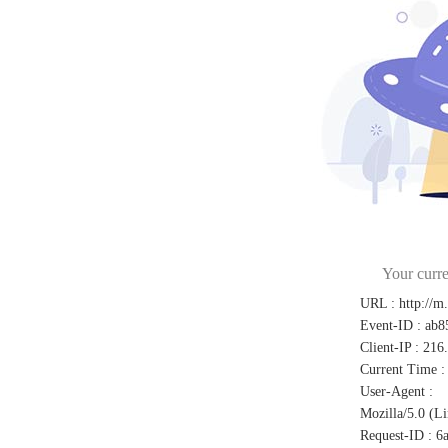
Your curre
URL
:
http://m
Event-ID
:
ab8
Client-IP
:
216
Current Time
:
User-Agent
:
Mozilla/5.0 (L
Request-ID
:
6