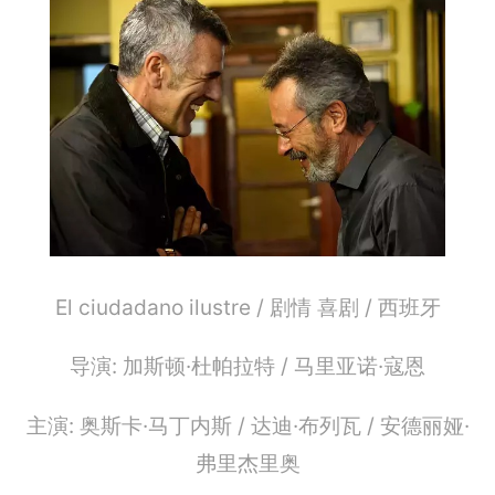
El ciudadano ilustre / 剧情 喜剧 / 西班牙
导演: 加斯顿·杜帕拉特 / 马里亚诺·寇恩
主演: 奥斯卡·马丁内斯 / 达迪·布列瓦 / 安德丽娅·
弗里杰里奥