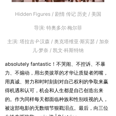
Hidden Figures / 剧情 传记 历史 / 美国
导演: 特奥多尔·梅尔菲
主演: 塔拉吉·P·汉森 / 奥克塔维亚·斯宾瑟 / 加奈
儿·梦奈 / 凯文·科斯特纳
absolutely fantastic！不哭闹、不控诉、不暴
力、不煽动，用出类拔萃的才华让质疑者闭嘴，
用真诚、努力和时时刻刻对自己权利的争取来赢
得机遇和认可，机会和人生都是自己创造出来
的。作为同样每天都面临种族和性别歧视的人，
被这部电影的无数细节狠戳泪点。最后，向三位