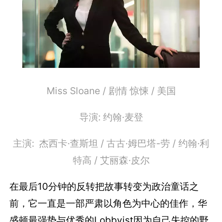
Miss Sloane / 剧情 惊悚 / 美国
导演: 约翰·麦登
主演: 杰西卡·查斯坦 / 古古·姆巴塔-劳 / 约翰·利
特高 / 艾丽森·皮尔
在最后10分钟的反转把故事转变为政治童话之
前，它一直是一部严肃以角色为中心的佳作，华
盛顿最强势与优秀的Lobbyist因为自己失控的野