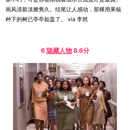
画风清新淡雅隽久。结尾让人感动，那棵用果核
种下的树已亭亭如盖了。 via 李然
6
隐藏人物
8.6分