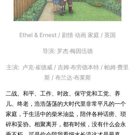
Ethel & Ernest / 剧情 动画 家庭 / 英国
导演: 罗杰·梅因伍德
主演: 卢克·崔德威 / 吉姆·布劳德本特 / 帕姆·费里
斯 / 布兰达·布莱斯
二战、和平、工作、时政、保守党和工党、养
儿、终老，浩浩荡荡的大时代里非常平凡的一个
家庭，于生活中的柴米油盐，陪伴各种话痨、琐
碎和妥协。相聚离开，都有时候，没有什么会永
垂不朽，可是你会陪我看细水长流这才是最真。