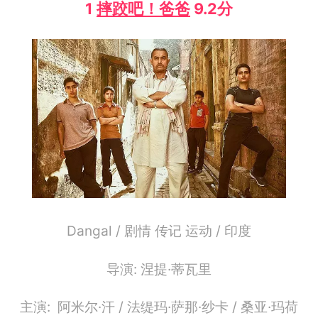
1
摔跤吧！爸爸
9.2分
Dangal / 剧情 传记 运动 / 印度
导演: 涅提·蒂瓦里
主演: 阿米尔·汗 / 法缇玛·萨那·纱卡 / 桑亚·玛荷