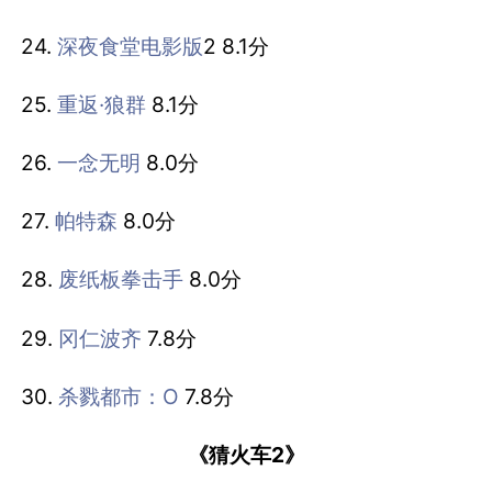
24.
深夜食堂电影版
2 8.1分
25.
重返·狼群
8.1分
26.
一念无明
8.0分
27.
帕特森
8.0分
28.
废纸板拳击手
8.0分
29.
冈仁波齐
7.8分
30.
杀戮都市：O
7.8分
《猜火车2》