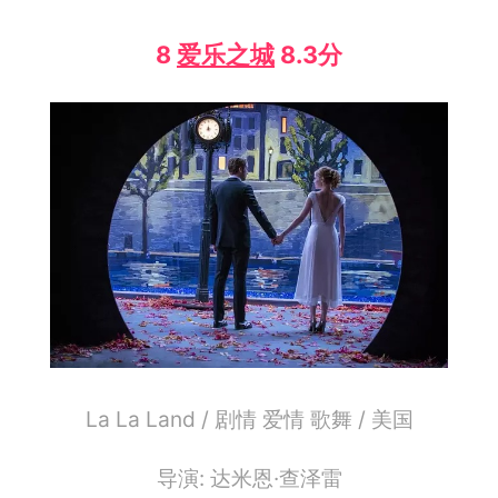
8
爱乐之城
8.3分
La La Land / 剧情 爱情 歌舞 / 美国
导演: 达米恩·查泽雷