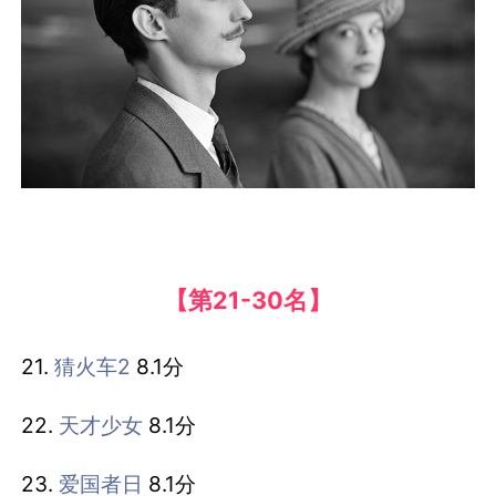
【第21-30名】
21.
猜火车2
8.1分
22.
天才少女
8.1分
23.
爱国者日
8.1分