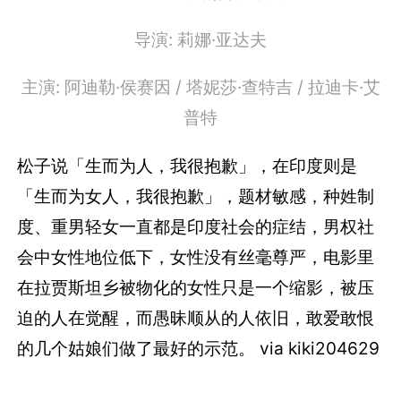
导演: 莉娜·亚达夫
主演: 阿迪勒·侯赛因 / 塔妮莎·查特吉 / 拉迪卡·艾
普特
松子说「生而为人，我很抱歉」，在印度则是
「生而为女人，我很抱歉」，题材敏感，种姓制
度、重男轻女一直都是印度社会的症结，男权社
会中女性地位低下，女性没有丝毫尊严，电影里
在拉贾斯坦乡被物化的女性只是一个缩影，被压
迫的人在觉醒，而愚昧顺从的人依旧，敢爱敢恨
的几个姑娘们做了最好的示范。 via kiki204629