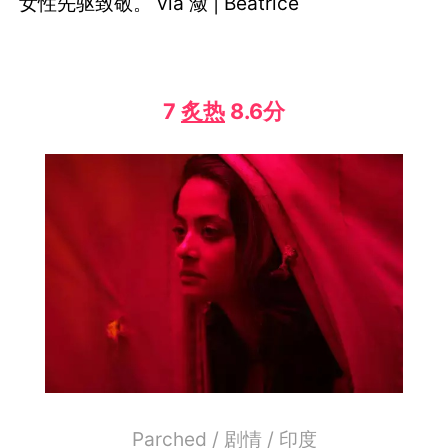
女性先驱致敬。 via 潋 | Béatrice
7
炙热
8.6分
Parched / 剧情 / 印度