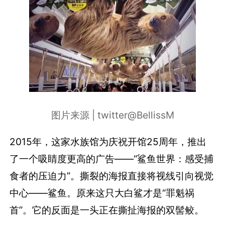
图片来源 | twitter@BellissM
2015年，这家水族馆为庆祝开馆25周年，推出
了一个吸睛度更高的广告――“鲨鱼世界：感受捕
食者的压迫力”。撕裂的海报直接将视线引向视觉
中心――鲨鱼。原来这只大白鲨才是“罪魁祸
首”。它的反面是一头正在撕扯海报的双髻鲛。