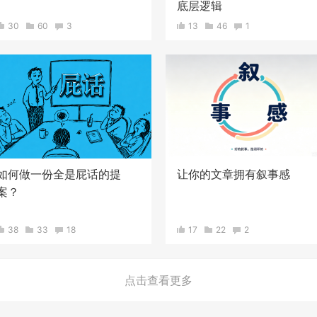
底层逻辑
30
60
3
13
46
1
如何做一份全是屁话的提
让你的文章拥有叙事感
案？
38
33
18
17
22
2
点击查看更多