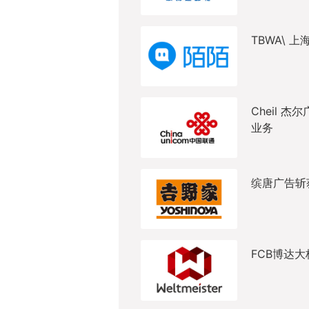
TBWA\ 
Cheil 
业务
缤唐广告斩
FCB博达