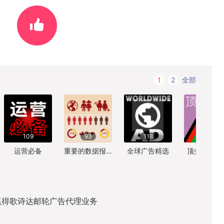
全部
1
2
109
93
118
58
运营必备
重要的数据报告
全球广告精选
顶尖设计参
国赢得歌诗达邮轮广告代理业务