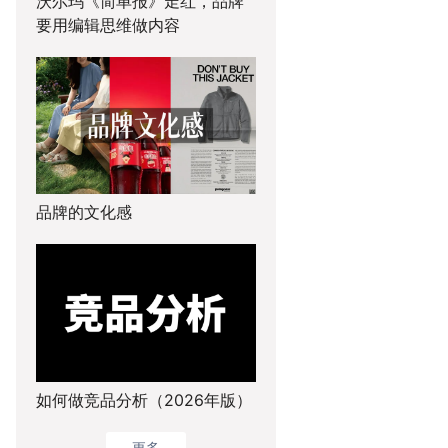
沃尔玛《简单报》走红，品牌
要用编辑思维做内容
品牌的文化感
98
51
47
5
考
我佩服的好创意
中国大陆经典广告
设计师教程
春节广
如何做竞品分析（2026年版）
更多