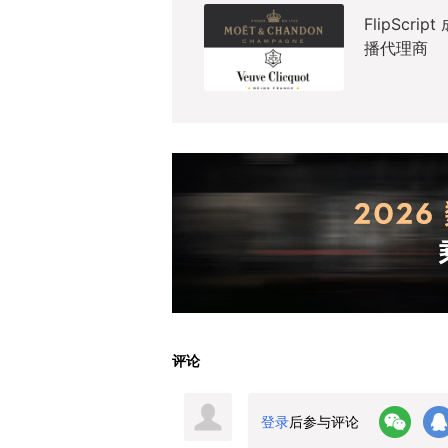
FlipSc
播代理商
评论
登录
后参与评论