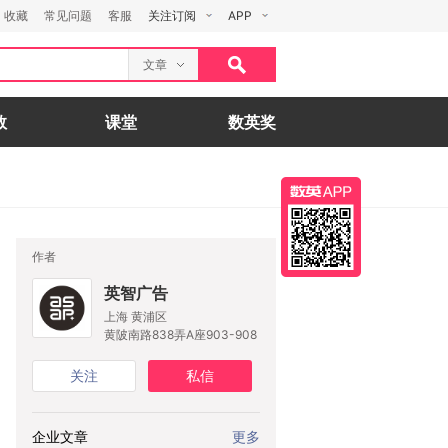
收藏
常见问题
客服
关注订阅
APP
文章
数
课堂
数英奖
作者
英智广告
上海 黄浦区
黄陂南路838弄A座903-908
关注
私信
企业文章
更多