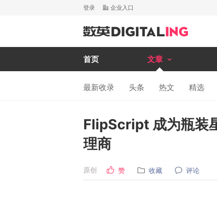
登录
企业入口
首页
文章
最新收录
头条
热文
精选
FlipScript 成
理商
原创
赞
收藏
评论