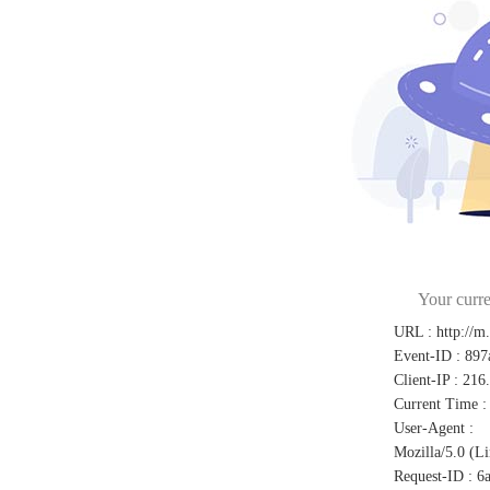
Your curre
URL
:
http://m
Event-ID
:
897
Client-IP
:
216
Current Time
:
User-Agent
:
Mozilla/5.0 (L
Request-ID
:
6