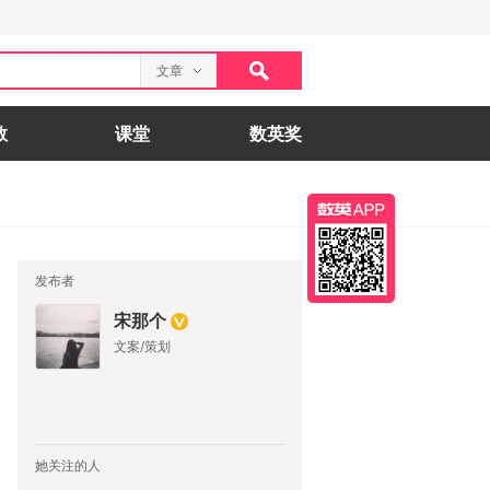
文章
数
课堂
数英奖
发布者
宋那个
文案/策划
她关注的人