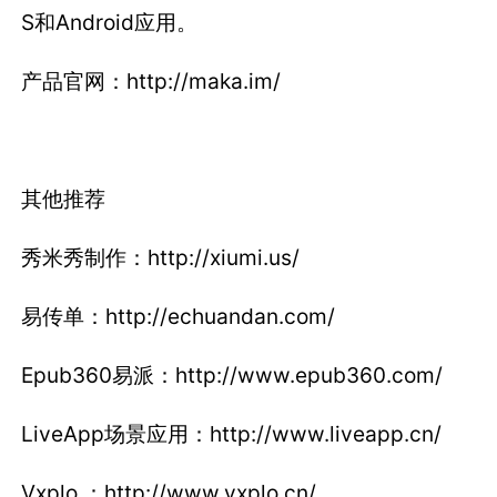
S和Android应用。
产品官网：http://maka.im/
其他推荐
秀米秀制作：http://xiumi.us/
易传单：http://echuandan.com/
Epub360易派：http://www.epub360.com/
LiveApp场景应用：http://www.liveapp.cn/
Vxplo ：http://www.vxplo.cn/