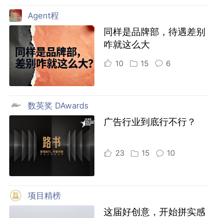
Agent程
同样是品牌部，待遇差别
咋就这么大
10
15
6
数英奖 DAwards
广告行业到底行不行？
23
15
10
项目精榜
这届好创意，开始拼实感