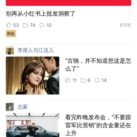
别再从小红书上批发洞察了
53
74
10
8天前
精选
李甫人与江流儿
“古驰，并不知道您这是怎
么了”
11
6
14
志豪
看完昨晚发布会，“不要跟
雷军比营销”的含金量还在
上升