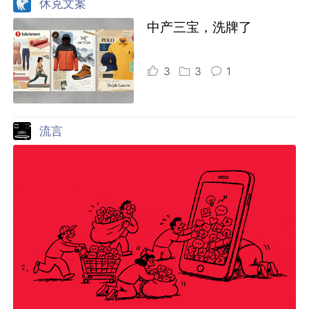
休克文案
中产三宝，洗牌了
3
3
1
流言