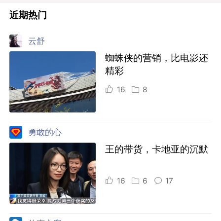
近期热门
云舒
蜘蛛侠的营销，比电影还
精彩
16
8
勇敢的心
王的带货，卡地亚的沉默
16
6
17