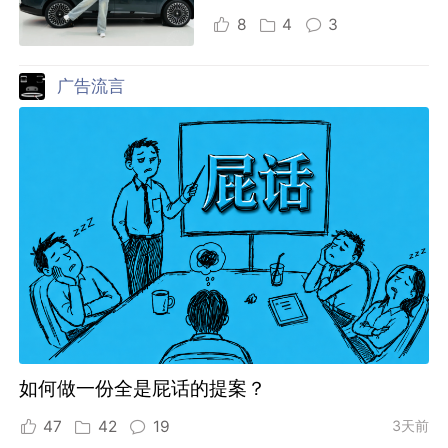
8
4
3
广告流言
如何做一份全是屁话的提案？
47
42
19
3天前