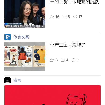
王的带货，卡地亚的沉默
16
6
17
休克文案
中产三宝，洗牌了
3
4
1
流言