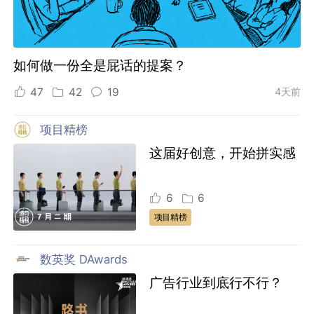
如何做一份全是屁话的提案？
47
42
19
4天前
项目精榜
这届好创意，开始拼实感
6
6
项目精榜
数英奖 DAwards
广告行业到底行不行？