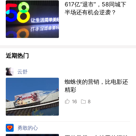
617亿“退市”，58同城下
半场还有机会逆袭？
近期热门
云舒
蜘蛛侠的营销，比电影还
精彩
16
8
勇敢的心