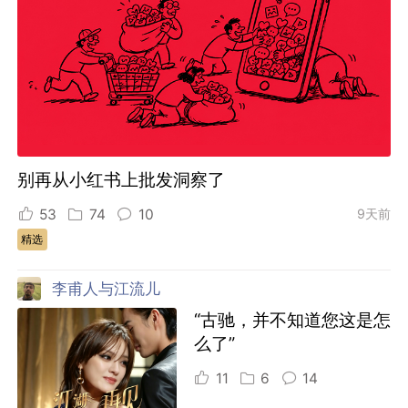
别再从小红书上批发洞察了
53
74
10
9天前
精选
李甫人与江流儿
“古驰，并不知道您这是怎
么了”
11
6
14