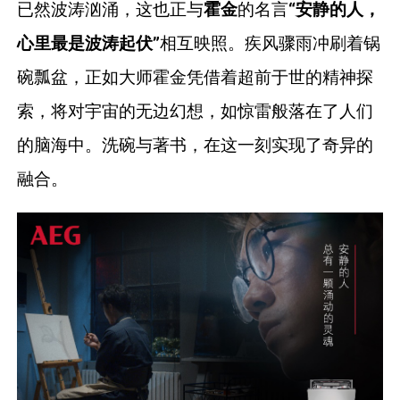
已然波涛汹涌，这也正与
霍金
的名言
“安静的人，
心里最是波涛起伏”
相互映照。疾风骤雨冲刷着锅
碗瓢盆，正如大师霍金凭借着超前于世的精神探
索，将对宇宙的无边幻想，如惊雷般落在了人们
的脑海中。洗碗与著书，在这一刻实现了奇异的
融合。