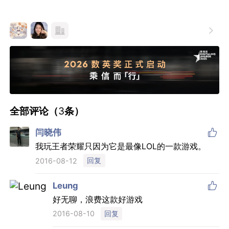

全部评论（
3
条）

闫晓伟
我玩王者荣耀只因为它是最像LOL的一款游戏。
回复
2016-08-12

Leung
好无聊，浪费这款好游戏
回复
2016-08-10