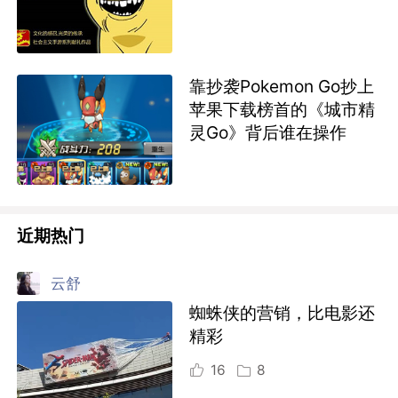
靠抄袭Pokemon Go抄上
苹果下载榜首的《城市精
灵Go》背后谁在操作
近期热门
云舒
蜘蛛侠的营销，比电影还
精彩
16
8