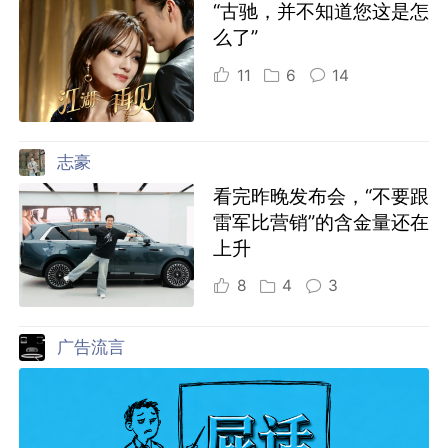
“古驰，并不知道您这是怎
么了”
11
6
14
志豪
看完昨晚发布会，“不要跟
雷军比营销”的含金量还在
上升
8
4
3
广告流言