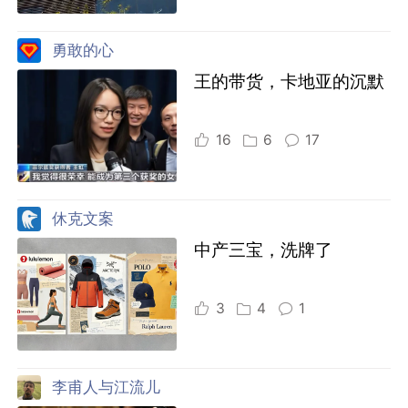
勇敢的心
王的带货，卡地亚的沉默
16
6
17
休克文案
中产三宝，洗牌了
3
4
1
李甫人与江流儿