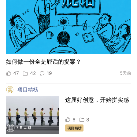
如何做一份全是屁话的提案？
47
42
19
5天前
项目精榜
这届好创意，开始拼实感
6
8
项目精榜