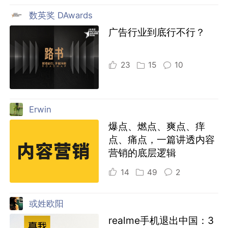
数英奖 DAwards
广告行业到底行不行？
23
15
10
Erwin
爆点、燃点、爽点、痒
点、痛点，一篇讲透内容
营销的底层逻辑
14
49
2
或姓欧阳
realme手机退出中国：3