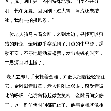
区，属于两山夹一谷的特殊地貌。四季不甚分
明，长冬无夏。因为刚下过大雪，河流还未结
冰，我前去拍摄风景。”
一位老人骑马带着金雕，来到水边，寻找可以狩
猎的野兔。金雕似乎察觉到了河边的牛思源，躁
动不安，不停地煽动着翅膀，发出尖锐的叫声，
牛思源当时也慌了。
“老人立即用手安抚着金雕，并低头细语轻轻靠住
它，金雕戴着眼罩，老人也闭上双眼，感受着彼
此的呼吸，他嘴角扬起微微笑容，金雕瞬间安静
了，这一刻仿佛时间都静止了。他与金雕就像相