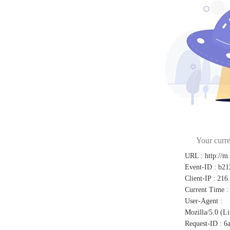
Your curre
URL
:
http://m
Event-ID
:
b21
Client-IP
:
216
Current Time
:
User-Agent
:
Mozilla/5.0 (L
Request-ID
:
6