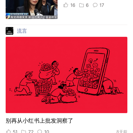
16
6
17
流言
别再从小红书上批发洞察了
51
72
10
8天前