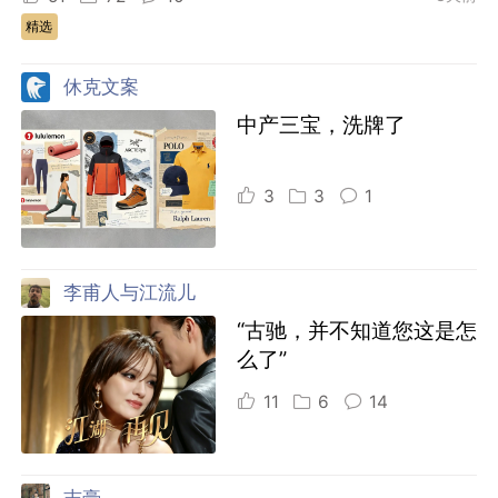
精选
休克文案
中产三宝，洗牌了
3
3
1
李甫人与江流儿
“古驰，并不知道您这是怎
么了”
11
6
14