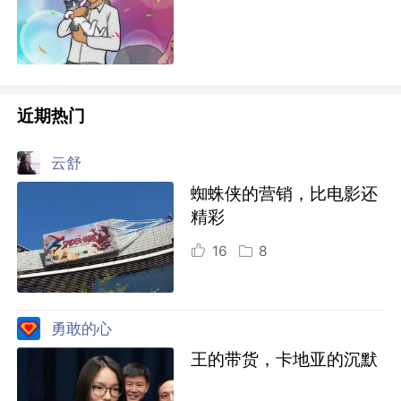
近期热门
云舒
蜘蛛侠的营销，比电影还
精彩
16
8
勇敢的心
王的带货，卡地亚的沉默