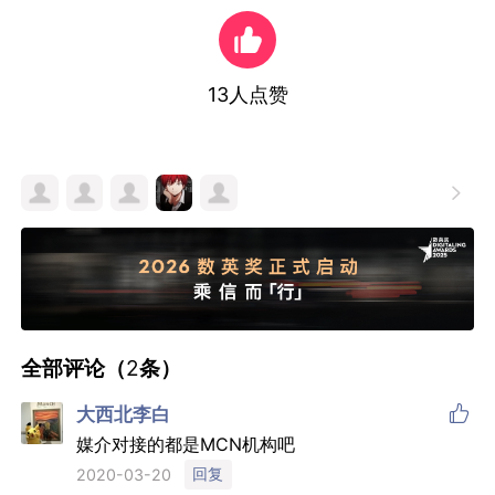
13
人点赞

全部评论（
2
条）

大西北李白
媒介对接的都是MCN机构吧
回复
2020-03-20