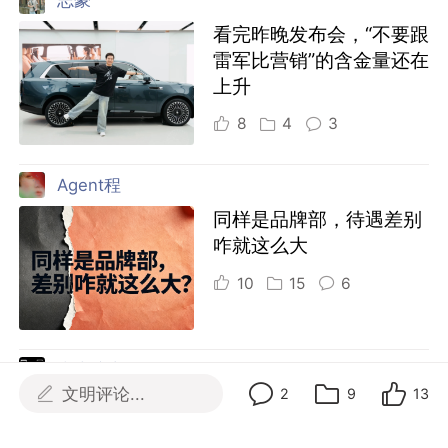
志豪
看完昨晚发布会，“不要跟
雷军比营销”的含金量还在
上升
8
4
3
Agent程
同样是品牌部，待遇差别
咋就这么大
10
15
6
广告流言
文明评论...
2
9
13