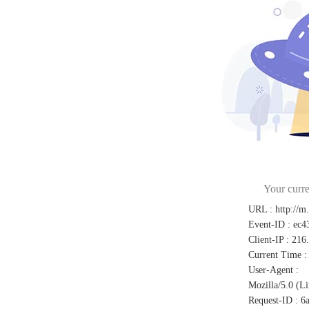
Your curre
URL
:
http://m
Event-ID
:
ec4
Client-IP
:
216
Current Time
:
User-Agent
:
Mozilla/5.0 (L
Request-ID
:
6