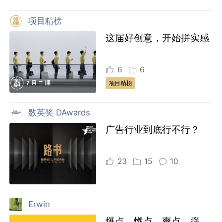
项目精榜
这届好创意，开始拼实感
6
6
项目精榜
数英奖 DAwards
广告行业到底行不行？
23
15
10
Erwin
爆点、燃点、爽点、痒