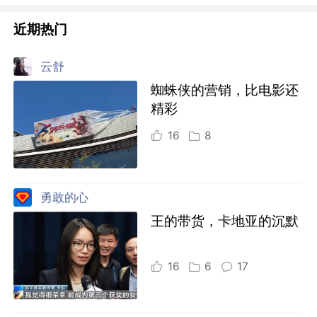
近期热门
云舒
蜘蛛侠的营销，比电影还
精彩
16
8
勇敢的心
王的带货，卡地亚的沉默
16
6
17