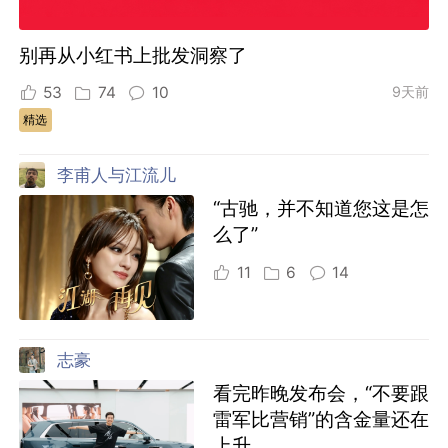
别再从小红书上批发洞察了
53
74
10
9天前
精选
李甫人与江流儿
“古驰，并不知道您这是怎
么了”
11
6
14
志豪
看完昨晚发布会，“不要跟
雷军比营销”的含金量还在
上升