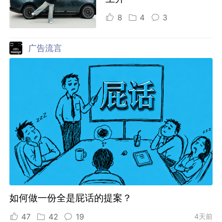
8
4
3
广告流言
如何做一份全是屁话的提案？
47
42
19
4天前