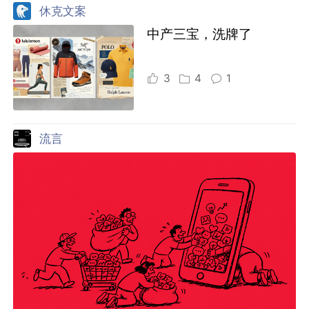
休克文案
中产三宝，洗牌了
3
4
1
流言