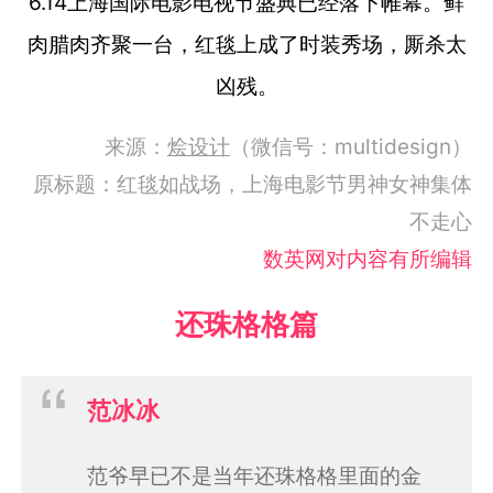
6.14上海国际电影电视节盛典已经落下帷幕。
鲜
肉腊肉齐聚一台，红毯上成了时装秀场，厮杀太
凶残。
来源：
烩设计
（微信号：multidesign）
原标题：红毯如战场，上海电影节男神女神集体
不走心
数英网对内容有所编辑
还珠格格篇
范冰冰
范爷早已不是当年还珠格格里面的金