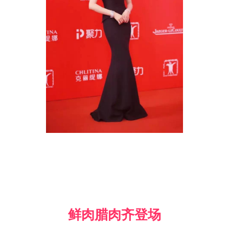
鲜肉腊肉齐登场