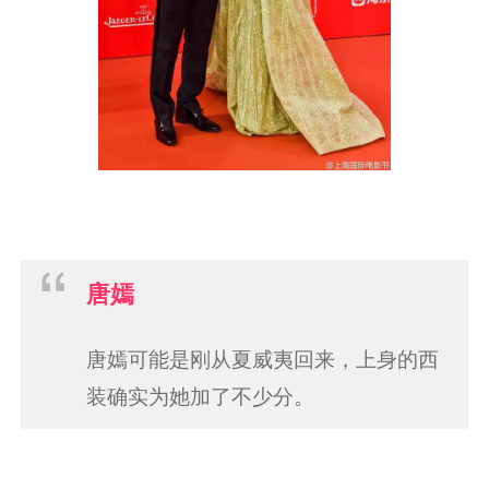
唐嫣
唐嫣可能是刚从夏威夷回来，上身的西
装确实为她加了不少分。