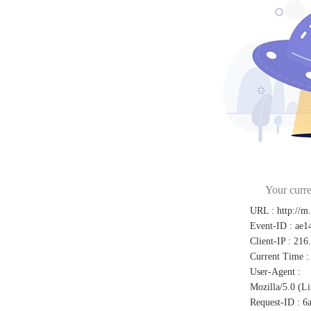
Your curre
URL
:
http://m
Event-ID
:
ae1
Client-IP
:
216
Current Time
:
User-Agent
:
Mozilla/5.0 (L
Request-ID
:
6