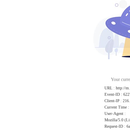
Your curre
URL
:
http://m
Event-ID
:
622
Client-IP
:
216
Current Time
:
User-Agent
:
Mozilla/5.0 (L
Request-ID
:
6