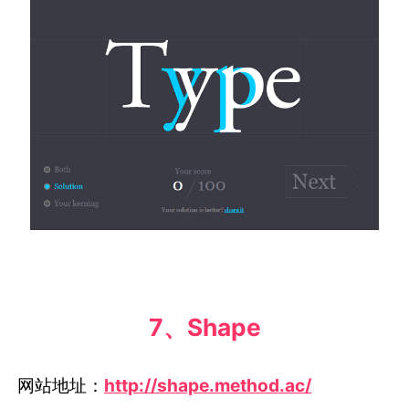
7、
Shape
网站地址：
http://shape.method.ac/