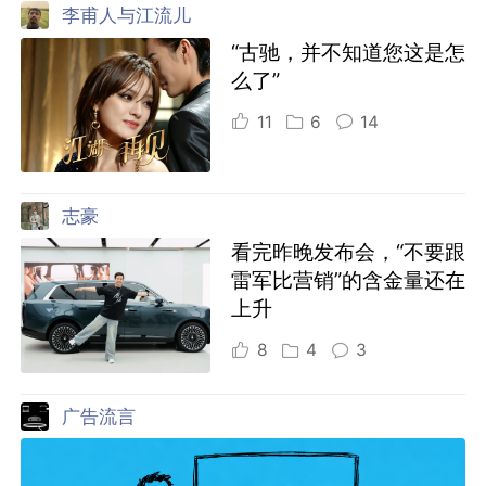
李甫人与江流儿
“古驰，并不知道您这是怎
么了”
11
6
14
志豪
看完昨晚发布会，“不要跟
雷军比营销”的含金量还在
上升
8
4
3
广告流言