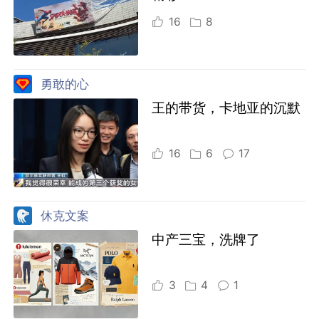
16
8
勇敢的心
王的带货，卡地亚的沉默
16
6
17
休克文案
中产三宝，洗牌了
3
4
1