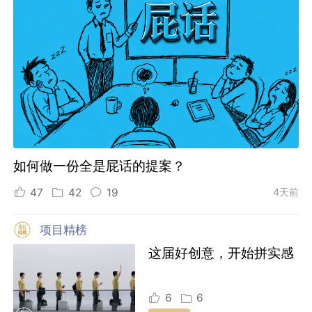
如何做一份全是屁话的提案？
47
42
19
4天前
项目精榜
这届好创意，开始拼实感
6
6