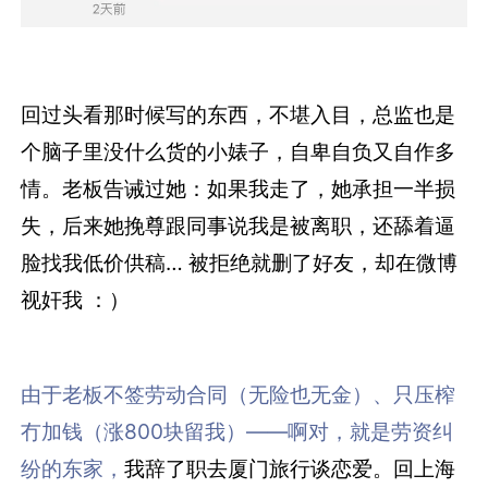
回过头看那时候写的东西，不堪入目，总监也是
个脑子里没什么货的小婊子，自卑自负又自作多
情。老板告诫过她：如果我走了，她承担一半损
失，后来她挽尊跟同事说我是被离职，还舔着逼
脸找我低价供稿… 被拒绝就删了好友，却在微博
视奸我 ：）
由于老板不签劳动合同（无险也无金）、只压榨
冇加钱（涨800块留我）——啊对，就是劳资纠
纷的东家，
我辞了职去厦门旅行谈恋爱。回上海