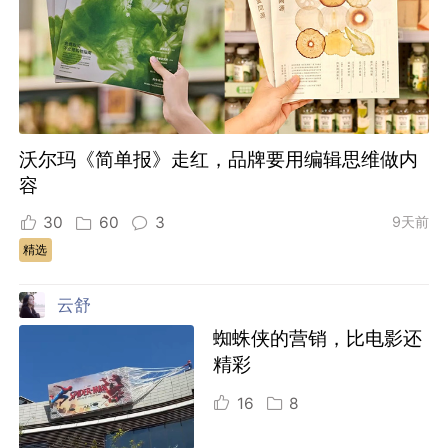
沃尔玛《简单报》走红，品牌要用编辑思维做内
容
30
60
3
9天前
精选
云舒
蜘蛛侠的营销，比电影还
精彩
16
8