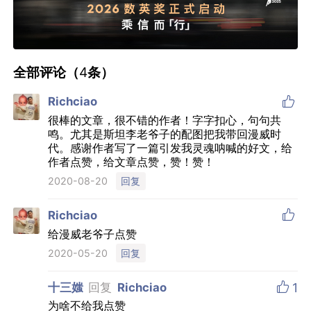
全部评论（
4
条）

Richciao
很棒的文章，很不错的作者！字字扣心，句句共
鸣。尤其是斯坦李老爷子的配图把我带回漫威时
代。感谢作者写了一篇引发我灵魂呐喊的好文，给
作者点赞，给文章点赞，赞！赞！
回复
2020-08-20

Richciao
给漫威老爷子点赞
回复
2020-05-20

十三媸
回复
Richciao
1
为啥不给我点赞