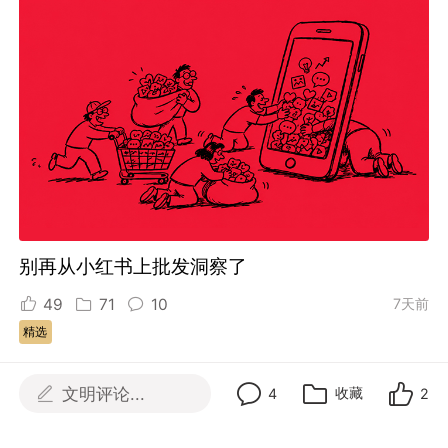
别再从小红书上批发洞察了
49
71
10
7天前
精选
屈太浪
文明评论...
收藏
4
2
品牌的文化感