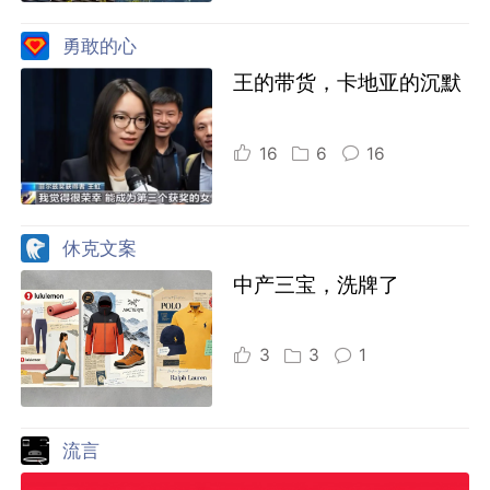
勇敢的心
王的带货，卡地亚的沉默
16
6
16
休克文案
中产三宝，洗牌了
3
3
1
流言