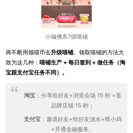
小编佛系7级喵铺
再不断用领喵币去
升级喵铺
。领取喵铺的方法大
致为这几种：
喵铺生产 + 每日签到 + 做任务（淘
宝跟支付宝任务不同）。
淘宝
：分享给好友+浏览会场 15 秒 +逛
品牌店铺 15 秒；
支付宝
：邀请好友+给好友浇水+喂小鸡
+开通金融服务。