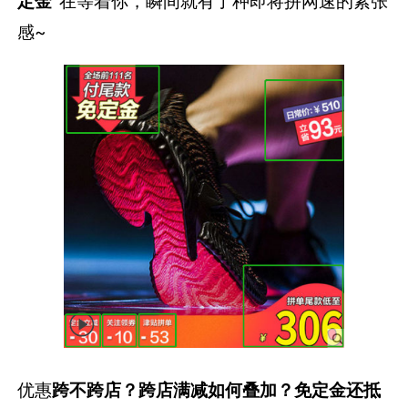
定金”
在等着你，瞬间就有了种即将拼网速的紧张
感~
优惠
跨不跨店？跨店满减如何叠加？免定金还抵