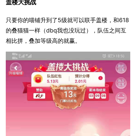
盖楼大挑战
只要你的喵铺升到了5级就可以联手盖楼，和618
的叠猫猫一样（dbq我也没玩过），队伍之间互
相比拼，叠加等级高的就赢。