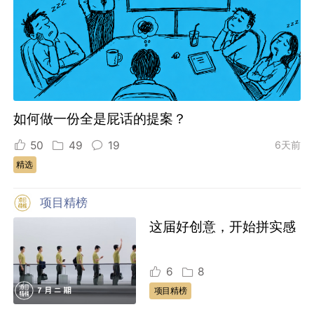
如何做一份全是屁话的提案？
50
49
19
6天前
精选
项目精榜
这届好创意，开始拼实感
6
8
项目精榜