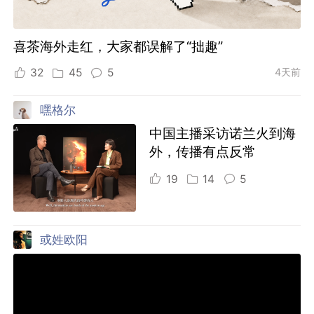
喜茶海外走红，大家都误解了“拙趣”
32
45
5
4天前
嘿格尔
中国主播采访诺兰火到海
外，传播有点反常
19
14
5
或姓欧阳