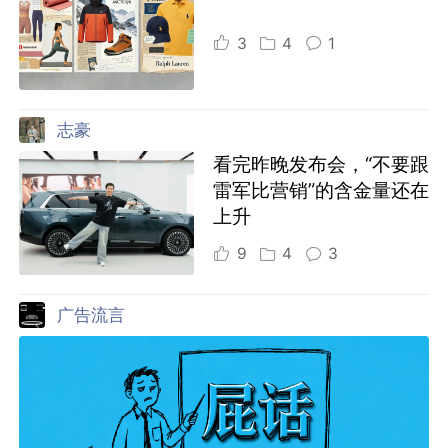
3
4
1
志豪
看完昨晚发布会，“不要跟
雷军比营销”的含金量还在
上升
9
4
3
广告流言