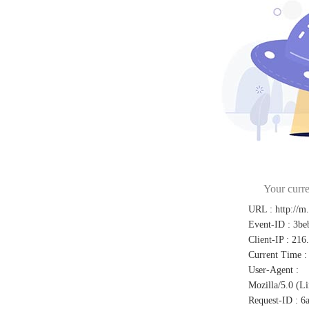
Your curre
URL
:
http://m
Event-ID
:
3be
Client-IP
:
216
Current Time
:
User-Agent
:
Mozilla/5.0 (L
Request-ID
:
6