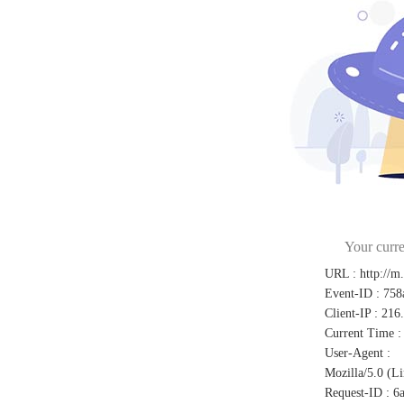
Your curre
URL
:
http://m
Event-ID
:
758
Client-IP
:
216
Current Time
:
User-Agent
:
Mozilla/5.0 (L
Request-ID
:
6