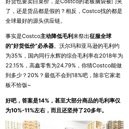
好货也要卖白菜价，是Costco的老板脑袋被门夹
了，还是货品都是假的？相反，Costco找的都是
全球最好的源头供应链。
事实是Costco
主动降低毛利
来祭出
征服全球
的“好货低价”必杀器
。沃尔玛和亚马逊的毛利约
为35%，国内同行永辉的综合毛利率在2018年为
22.15%，高鑫零售为24.79%，你猜Costco能做
到多少？20%？最低不会到18%吧，除非它家老
板不恰饭~
好吧，答案是14%，甚至大部分商品的毛利率仅
为10%-11%左右，
而且还坚持了20多年。