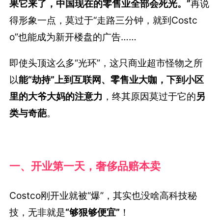
果它来了，中国现在的零售业全部会死光。”
再说
得形象一点，莫过于“走路三分钟，就到Costc
o”也能成为新开楼盘的广告……
即使头顶这么多“光环”，这只商业超市怪物之所
以
能“劫持”上到互联网、零售业大咖，
下到小区
里的大爷大妈的注意力
，终其原因莫过于它的
另
类与奇葩
。
一、
开业第一天，奢侈品赔本卖
Costco刚开业就被“爆”，其实也没啥高科技秘
技，无非就是
“够狠够便宜”
！