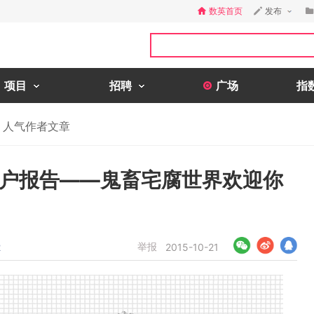
数英首页
发布
项目
招聘
广场
指
人气作者文章
用户报告——鬼畜宅腐世界欢迎你
举报
2
2015-10-21