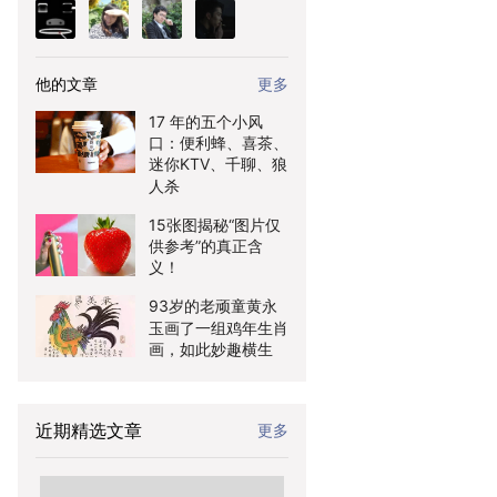
他的文章
更多
17 年的五个小风
口：便利蜂、喜茶、
迷你KTV、千聊、狼
人杀
15张图揭秘“图片仅
供参考”的真正含
义！
93岁的老顽童黄永
玉画了一组鸡年生肖
画，如此妙趣横生
近期精选文章
更多