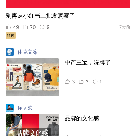
别再从小红书上批发洞察了
49
70
9
7天前
精选
休克文案
中产三宝，洗牌了
3
3
1
屈太浪
品牌的文化感