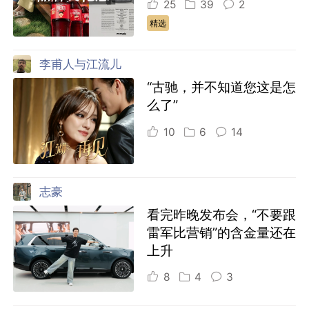
25
39
2
精选
李甫人与江流儿
“古驰，并不知道您这是怎
么了”
10
6
14
志豪
看完昨晚发布会，“不要跟
雷军比营销”的含金量还在
上升
8
4
3