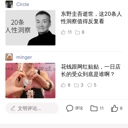
Circle
东野圭吾逝世，这20条人
性洞察值得反复看
11
8
minger
花钱跟网红贴贴，一日店
长的受众到底是谁啊？
8
3
5
文明评论...
评论
11
6
更多热门文章