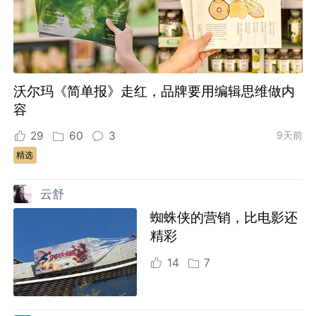
沃尔玛《简单报》走红，品牌要用编辑思维做内
容
29
60
3
9天前
精选
云舒
蜘蛛侠的营销，比电影还
精彩
14
7