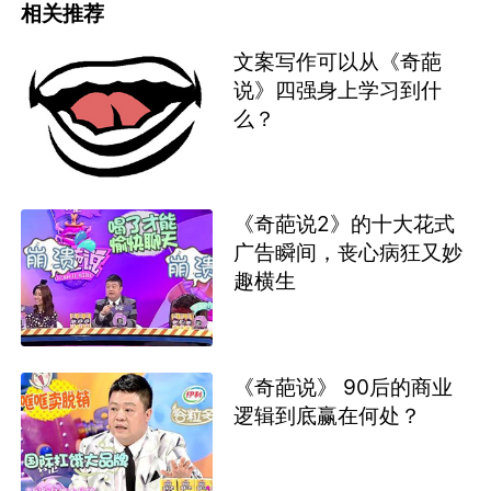
相关推荐
文案写作可以从《奇葩
说》四强身上学习到什
么？
《奇葩说2》的十大花式
广告瞬间，丧心病狂又妙
趣横生
《奇葩说》 90后的商业
逻辑到底赢在何处？