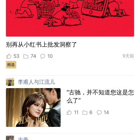
别再从小红书上批发洞察了
53
74
10
9天前
精选
李甫人与江流儿
“古驰，并不知道您这是怎
么了”
11
6
14
志豪