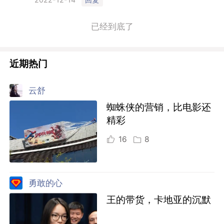
已经到底了
近期热门
云舒
蜘蛛侠的营销，比电影还
精彩
16
8
勇敢的心
王的带货，卡地亚的沉默