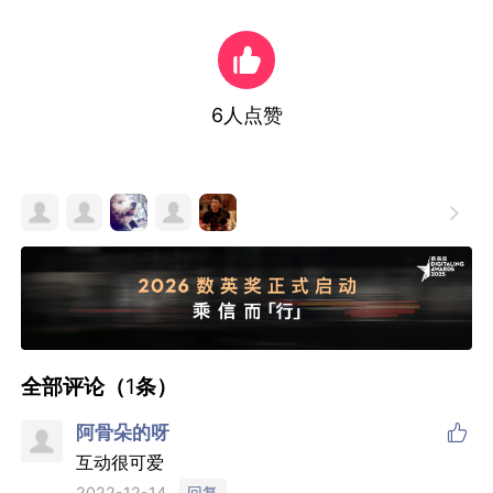
6
人点赞

全部评论（
1
条）

阿骨朵的呀
互动很可爱
回复
2022-12-14