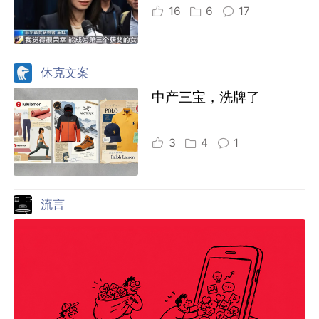
16
6
17
休克文案
中产三宝，洗牌了
3
4
1
流言