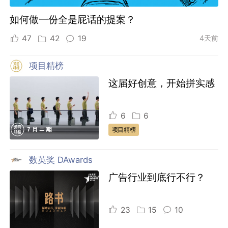
如何做一份全是屁话的提案？
47
42
19
4天前
项目精榜
这届好创意，开始拼实感
6
6
项目精榜
数英奖 DAwards
广告行业到底行不行？
23
15
10