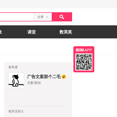
文章
数
课堂
数英奖
发布者
广告文案那个二毛
文案/策划
他关注的人