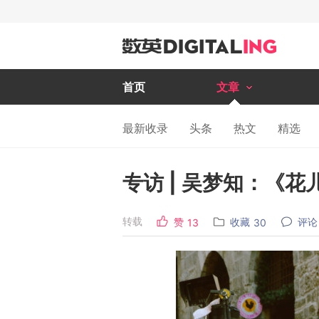
首页
文章
最新收录
头条
热文
精选
专访 | 吴梦知：《
转载
赞
收藏
评论
13
30