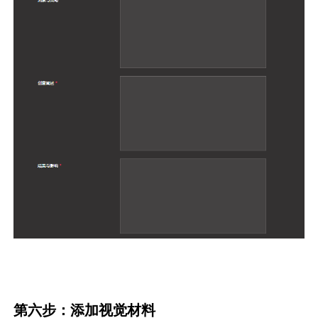
第六步：添加视觉材料
如有补充的视觉材料，如静态内容素材（图
片）、视频素材等，请尽可能添加完整。
为了让评委、读者们更好地理解项目的全过程，
我们非常推荐参赛企业添加用以辅助说明的视