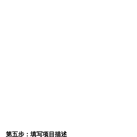
第五步：填写项目描述
填写以下补充描述，将帮助评委和读者全面理解
作品的创作始末，从而作出更准确的打分评价。
以下填写的所有信息，会在审核后被公开展示。
注意：
项目描述尽量言简意赅，抓亮点和重点阐