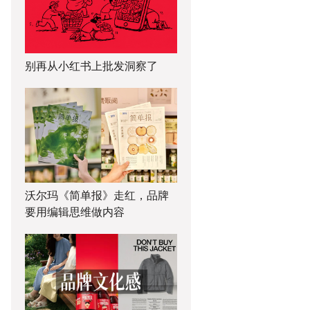
别再从小红书上批发洞察了
沃尔玛《简单报》走红，品牌
要用编辑思维做内容