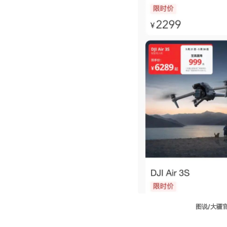
图说/大疆