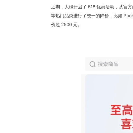
近期，大疆开启了 618 优惠活动，从官方商
等热门品类进行了统一的降价，比如 Pocke
价超 2500 元。